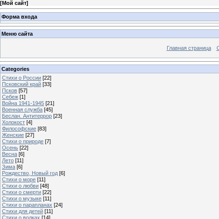
[
Мой сайт
]
Форма входа
Меню сайта
Главная страница
Categories
Стихи о России
[22]
Псковский край
[33]
Псков
[57]
Себеж
[1]
Война 1941-1945
[21]
Военная служба
[45]
Беслан. Антитеррор
[23]
Холокост
[4]
Философские
[83]
Женские
[27]
Стихи о природе
[7]
Осень
[22]
Весна
[6]
Лето
[11]
Зима
[6]
Рождество, Новый год
[6]
Стихи о море
[11]
Стихи о любви
[48]
Стихи о смерти
[22]
Стихи о музыке
[11]
Стихи о парапланах
[24]
Стихи для детей
[11]
Стихи о волках
[14]