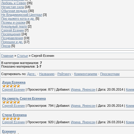
Любовь и Север
[35]
Нечистая сила
[18]
Обычная ведьма
[30]
Не Владимирский Централ
[3]
Про рыжего кота и др.
[5]
Поэмы и сказки
[9]
Кукольный театр
[2]
Сергей Есенин
[7]
Посвящения
[24]
Поздравления
[19]
Порошки и др.
[17]
Проза
[5]
Главная
»
Статьи
» Сергей Есенин
В категории материалов
:
7
Показано материалов
:
1-7
Сортировать по
:
Дате
·
Названию
·
Рейтингу
·
Комментариям
·
Просмотрам
Душа Есенина
Сергей Есенин
|
Просмотров:
877
|
Добавил:
Ирина_Яненсон
|
Дата:
20.05.2014
|
Комм
На смерть Сергея Есенина
Сергей Есенин
|
Просмотров:
794
|
Добавил:
Ирина_Яненсон
|
Дата:
20.05.2014
|
Комм
Стихи Есенина
Сергей Есенин
|
Просмотров:
920
|
Добавил:
Ирина_Яненсон
|
Дата:
26.03.2014
|
Комм
Есенину