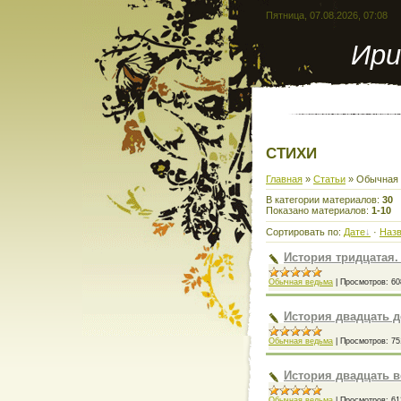
Пятница, 07.08.2026, 07:08
Ири
СТИХИ
Главная
»
Статьи
» Обычная
В категории материалов
:
30
Показано материалов
:
1-10
Сортировать по
:
Дате
·
Наз
История тридцатая
Обычная ведьма
|
Просмотров:
60
История двадцать д
Обычная ведьма
|
Просмотров:
75
История двадцать 
Обычная ведьма
|
Просмотров:
61