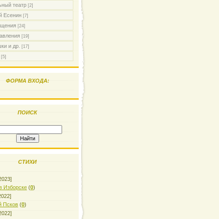
ьный театр
[2]
й Есенин
[7]
ящения
[24]
авления
[19]
ки и др.
[17]
[5]
ФОРМА ВХОДА:
ПОИСК
СТИХИ
2023]
в Изборске
(
0
)
2022]
й Псков
(
0
)
2022]