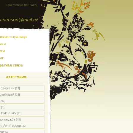
Приветствую Вас
Гость
yanenson@mail.ru
авная страница
ихи
иги
ог
ратная связь
КАТЕГОРИИ:
 о России
[22]
ский край
[33]
[57]
ж
[1]
 1941-1945
[21]
ая служба
[45]
н. Антитеррор
[23]
ост
[4]