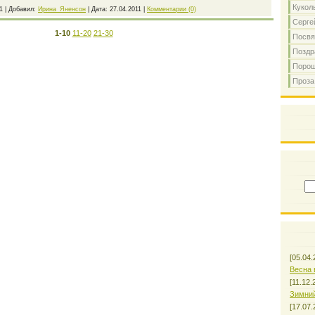
Кукол
1
|
Добавил:
Ирина_Яненсон
|
Дата:
27.04.2011
|
Комментарии (0)
Серге
1-10
11-20
21-30
Посв
Поздр
Порош
Проза
[05.04.
Весна 
[11.12.
Зимни
[17.07.