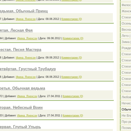
Филос
седьмая. Обычный Принц
Женс
Стихи
7
|
Добавил:
Ирина_Яненсон
|
Дата:
09.06.2012
|
Комментарии (0)
Осен
Весна
ятая. Лесная Фея
Лето
[
44
|
Добавил:
Ирина_Яненсон
|
Дата:
09.06.2012
|
Комментарии (0)
Зима
Рожде
естая. Песня Мастера
Стихи
8
|
Добавил:
Ирина_Яненсон
|
Дата:
09.06.2012
|
Комментарии (0)
Стихи
Стихи
етвёртая. Грустный Трубадур
Стихи
8
|
Добавил:
Ирина_Яненсон
|
Дата:
08.06.2012
|
Комментарии (0)
Стихи
Стихи
третья. Обычная ведьма
Стихи
72
|
Добавил:
Ирина_Яненсон
|
Дата:
27.04.2011
|
Комментарии (0)
Любов
Нечис
вторая. Небесный Воин
Обычн
Не Вл
33
|
Добавил:
Ирина_Яненсон
|
Дата:
27.04.2011
|
Комментарии (0)
Про ры
первая. Глупый Упырь
Поэмы