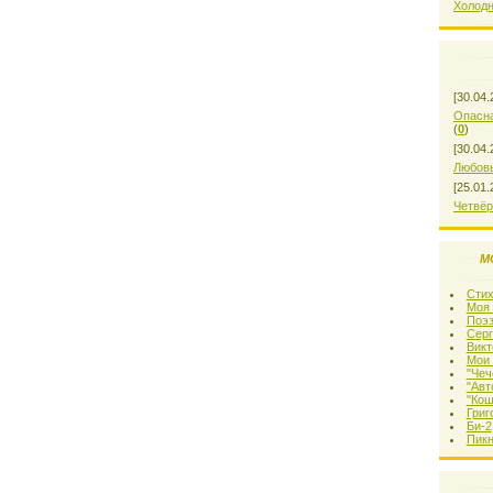
Холодн
[30.04.
Опасна
(
0
)
[30.04.
Любовь
[25.01.
Четвёр
М
Стих
Моя 
Поэз
Серг
Викт
Мои 
"Чеч
"Авт
"Кош
Григ
Би-2
Пикн