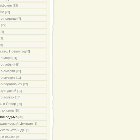
офские
[83]
кие
[27]
 о природе
[7]
ь
[22]
[6]
11]
[6]
ство, Новый год
[6]
 о море
[11]
 о любви
[48]
 о смерти
[22]
 о музыке
[11]
 о парапланах
[24]
 для детей
[11]
 о волках
[14]
ь и Север
[35]
тая сила
[18]
ая ведьма
[30]
адимирский Централ
[3]
жего кота и др.
[5]
 и сказки
[9]