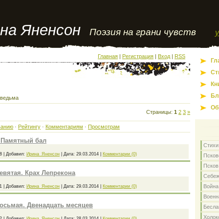
на Яненсон
Поэзия на грани чувств
Главная
|
Регистрация
|
Вход
|
RSS
Гл
Ст
Кн
Бл
 ведьма
Об
Страницы
:
1
2
3
»
ванию
·
Рейтингу
·
Комментариям
·
Просмотрам
. Памятный бал
Стихи
8
|
Добавил:
Ирина_Яненсон
|
Дата:
29.03.2014
|
Комментарии (0)
Псков
Псков
евятая. Крах Лепрекона
Себе
Война
1
|
Добавил:
Ирина_Яненсон
|
Дата:
29.03.2014
|
Комментарии (0)
Военн
восьмая. Двенадцать месяцев
Бесла
Холок
2
|
Добавил:
Ирина_Яненсон
|
Дата:
28.03.2014
|
Комментарии (0)