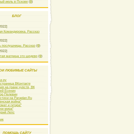
ый июль в Пскове
(
0
)
БЛОГ
2022]
я Командировка. Рассказ
2022]
 послушницы. Рассказ
(
0
)
2022]
тая матрица это шедевр
(
0
)
ОИ ЛЮБИМЫЕ САЙТЫ
и.ру
страница ВКонтакте
ия на грани чувств, ВК
ей Есенин
ор Пелевин
стихи на Paraplan.Ru
енская война"
омат и гитара"
ки мира"
орий Лепс
ик
ПОМОЩЬ САЙТУ